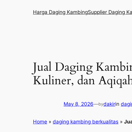
Skip
Harga Daging Kambing
Supplier Daging K
to
content
Jual Daging Kambi
Kuliner, dan Aqiqa
May 8, 2026
—
dakir
in
dagi
by
Home
»
daging kambing berkualitas
»
Jua